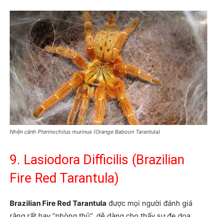
Nhện cảnh Pterinochilus murinus (Orange Baboon Tarantula)
9. Lasiodora Difficilis (Brazilian
Fire Red Tarantula)
Brazilian Fire Red Tarantula
được mọi người đánh giá
rằng rất hay “phòng thủ”, dễ dàng cho thấy sự đe dọa