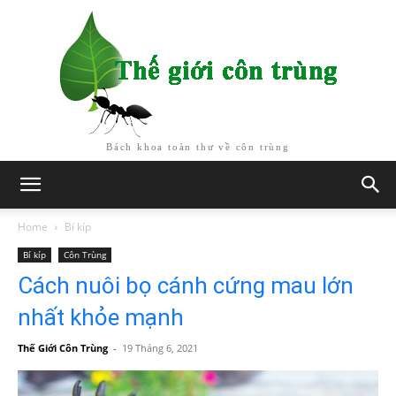
Bách khoa toàn thư về côn trùng
Home
Bí kíp
Bí kíp
Côn Trùng
Cách nuôi bọ cánh cứng mau lớn
nhất khỏe mạnh
Thế Giới Côn Trùng
-
19 Tháng 6, 2021