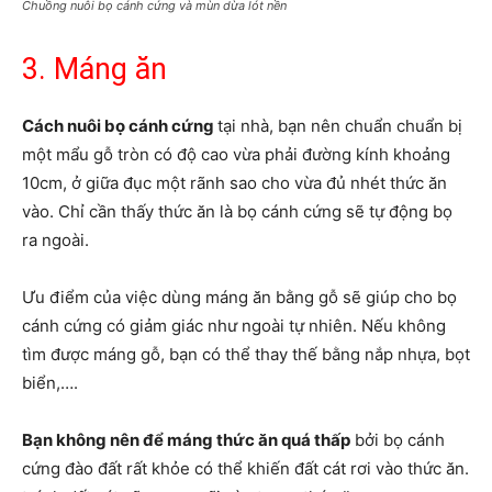
Chuồng nuôi bọ cánh cứng và mùn dừa lót nền
3. Máng ăn
Cách nuôi bọ cánh cứng
tại nhà, bạn nên chuẩn chuẩn bị
một mẩu gỗ tròn có độ cao vừa phải đường kính khoảng
10cm, ở giữa đục một rãnh sao cho vừa đủ nhét thức ăn
vào. Chỉ cần thấy thức ăn là bọ cánh cứng sẽ tự động bọ
ra ngoài.
Ưu điểm của việc dùng máng ăn bằng gỗ sẽ giúp cho bọ
cánh cứng có giảm giác như ngoài tự nhiên. Nếu không
tìm được máng gỗ, bạn có thể thay thế bằng nắp nhựa, bọt
biển,….
Bạn không nên để máng thức ăn quá thấp
bởi bọ cánh
cứng đào đất rất khỏe có thể khiến đất cát rơi vào thức ăn.