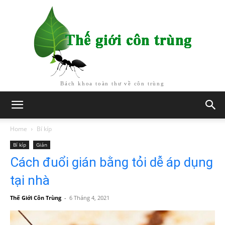
Bách khoa toàn thư về côn trùng
Home
Bí kíp
Bí kíp
Gián
Cách đuổi gián bằng tỏi dễ áp dụng
tại nhà
Thế Giới Côn Trùng
-
6 Tháng 4, 2021