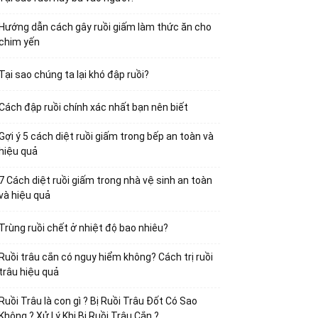
Hướng dẫn cách gây ruồi giấm làm thức ăn cho
chim yến
Tại sao chúng ta lại khó đập ruồi?
Cách đập ruồi chính xác nhất bạn nên biết
Gợi ý 5 cách diệt ruồi giấm trong bếp an toàn và
hiệu quả
7 Cách diệt ruồi giấm trong nhà vệ sinh an toàn
và hiệu quả
Trùng ruồi chết ở nhiệt độ bao nhiêu?
Ruồi trâu cắn có nguy hiểm không? Cách trị ruồi
trâu hiệu quả
Ruồi Trâu là con gì ? Bị Ruồi Trâu Đốt Có Sao
Không ? Xử Lý Khi Bị Ruồi Trâu Cắn ?