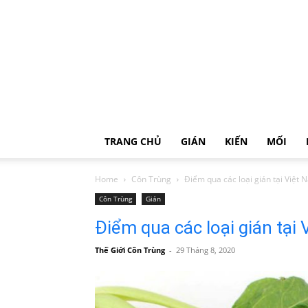
TRANG CHỦ
GIÁN
KIẾN
MỐI
Home
Côn Trùng
Điểm qua các loại gián tại Việt
Côn Trùng
Gián
Điểm qua các loại gián tại
Thế Giới Côn Trùng
-
29 Tháng 8, 2020