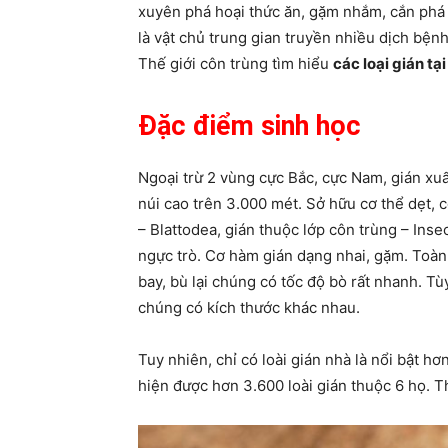
xuyên phá hoại thức ăn, gặm nhắm, cắn phá đ
là vật chủ trung gian truyền nhiều dịch bện
Thế giới côn trùng tìm hiểu
các loại gián tạ
Đặc điểm sinh học
Ngoại trừ 2 vùng cực Bắc, cực Nam, gián xuấ
núi cao trên 3.000 mét. Sở hữu cơ thể dẹt,
– Blattodea, gián thuộc lớp côn trùng – Inse
ngực trò. Cơ hàm gián dạng nhai, gặm. Toàn 
bay, bù lại chúng có tốc độ bò rất nhanh. Tù
chúng có kích thước khác nhau.
Tuy nhiên, chỉ có loài gián nhà là nổi bật h
hiện được hơn 3.600 loài gián thuộc 6 họ. T