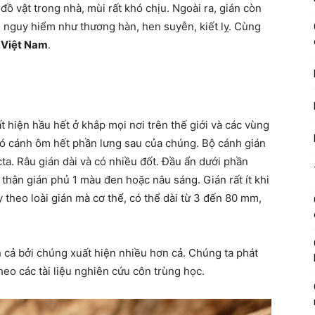
ồ vật trong nhà, mùi rất khó chịu. Ngoài ra, gián còn
h nguy hiểm như thương hàn, hen suyễn, kiết lỵ. Cùng
i Việt Nam
.
t hiện hầu hết ở khắp mọi nơi trên thế giới và các vùng
 có cánh ôm hết phần lưng sau của chúng. Bộ cánh gián
cta. Râu gián dài và có nhiều đốt. Đầu ẩn dưới phần
thân gián phủ 1 màu đen hoặc nâu sáng. Gián rất ít khi
y theo loài gián mà cơ thể, có thể dài từ 3 đến 80 mm,
ơn cả bởi chúng xuất hiện nhiều hơn cả. Chúng ta phát
heo các tài liệu nghiên cứu côn trùng học.