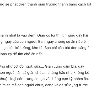
ng sẽ phát triển thành gián trưởng thành bằng cách lột
ạnh nhất là vào đêm. Gián có lợi thì ít nhưng gây hại
ng ngày của con người. Ban ngày chúng sẻ ấn núp ở
 hạn các kẽ tường, khe tủ. Bạn chỉ cần bật đèn sáng ở
loạn xạ để tìm chỗ ẩn nấp.
ờng như bơ, đồ ngọt, sữa,… Gián cũng gặm bìa, gáy
con người, ăn cả gián chết,… chúng hầu như không bỏ
à thuộc loại côn trùng ăn tạp và chúng cực kỳ phàm ăn.
i thức ăn mà con người chưa, đang và đã sử dụng trước