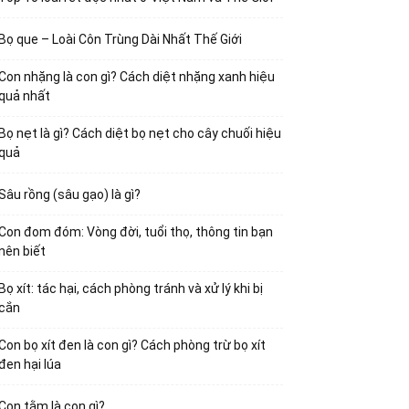
Bọ que – Loài Côn Trùng Dài Nhất Thế Giới
Con nhặng là con gì? Cách diệt nhặng xanh hiệu
quả nhất
Bọ nẹt là gì? Cách diệt bọ nẹt cho cây chuối hiệu
quả
Sâu rồng (sâu gạo) là gì?
Con đom đóm: Vòng đời, tuổi thọ, thông tin bạn
nên biết
Bọ xít: tác hại, cách phòng tránh và xử lý khi bị
cắn
Con bọ xít đen là con gì? Cách phòng trừ bọ xít
đen hại lúa
Con tằm là con gì?