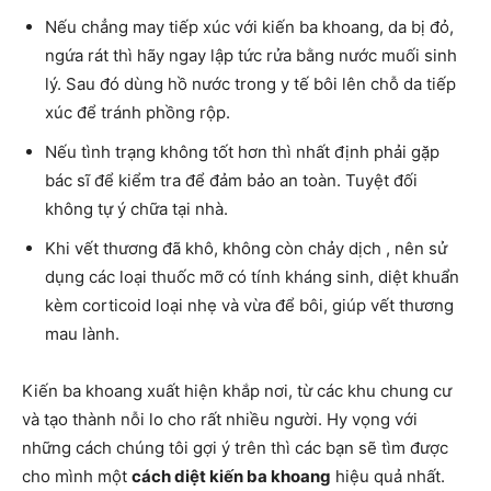
Nếu chẳng may tiếp xúc với kiến ba khoang, da bị đỏ,
ngứa rát thì hãy ngay lập tức rửa bằng nước muối sinh
lý. Sau đó dùng hồ nước trong y tế bôi lên chỗ da tiếp
xúc để tránh phồng rộp.
Nếu tình trạng không tốt hơn thì nhất định phải gặp
bác sĩ để kiểm tra để đảm bảo an toàn. Tuyệt đối
không tự ý chữa tại nhà.
Khi vết thương đã khô, không còn chảy dịch , nên sử
dụng các loại thuốc mỡ có tính kháng sinh, diệt khuẩn
kèm corticoid loại nhẹ và vừa để bôi, giúp vết thương
mau lành.
Kiến ba khoang xuất hiện khắp nơi, từ các khu chung cư
và tạo thành nỗi lo cho rất nhiều người. Hy vọng với
những cách chúng tôi gợi ý trên thì các bạn sẽ tìm được
cho mình một
cách diệt kiến ba khoang
hiệu quả nhất.