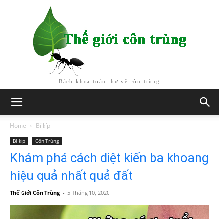
Bách khoa toàn thư về côn trùng
Home
Bí kíp
Bí kíp
Côn Trùng
Khám phá cách diệt kiến ba khoang
hiệu quả nhất quả đất
Thế Giới Côn Trùng
-
5 Tháng 10, 2020