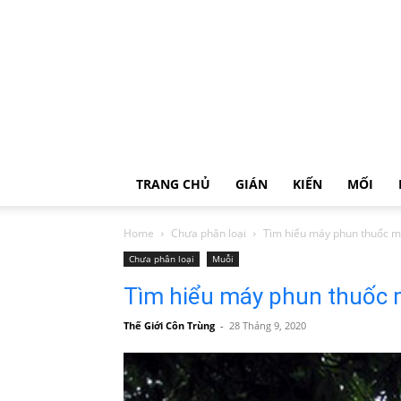
TRANG CHỦ
GIÁN
KIẾN
MỐI
Home
Chưa phân loại
Tìm hiểu máy phun thuốc m
Chưa phân loại
Muỗi
Tìm hiểu máy phun thuốc 
Thế Giới Côn Trùng
-
28 Tháng 9, 2020