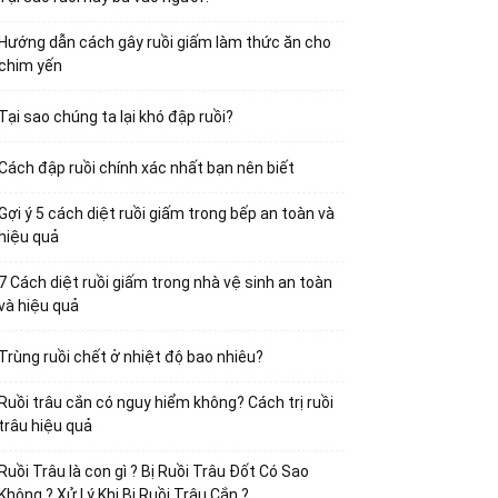
Hướng dẫn cách gây ruồi giấm làm thức ăn cho
chim yến
Tại sao chúng ta lại khó đập ruồi?
Cách đập ruồi chính xác nhất bạn nên biết
Gợi ý 5 cách diệt ruồi giấm trong bếp an toàn và
hiệu quả
7 Cách diệt ruồi giấm trong nhà vệ sinh an toàn
và hiệu quả
Trùng ruồi chết ở nhiệt độ bao nhiêu?
Ruồi trâu cắn có nguy hiểm không? Cách trị ruồi
trâu hiệu quả
Ruồi Trâu là con gì ? Bị Ruồi Trâu Đốt Có Sao
Không ? Xử Lý Khi Bị Ruồi Trâu Cắn ?