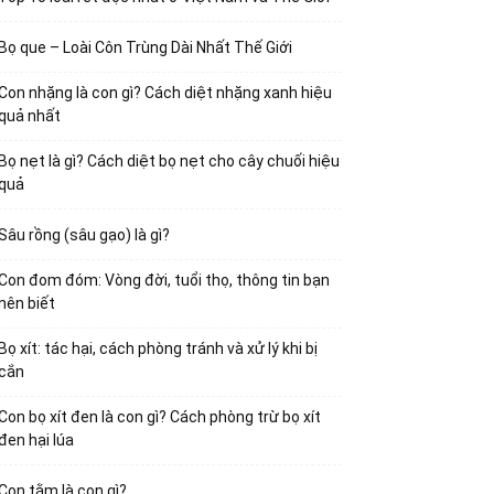
Bọ que – Loài Côn Trùng Dài Nhất Thế Giới
Con nhặng là con gì? Cách diệt nhặng xanh hiệu
quả nhất
Bọ nẹt là gì? Cách diệt bọ nẹt cho cây chuối hiệu
quả
Sâu rồng (sâu gạo) là gì?
Con đom đóm: Vòng đời, tuổi thọ, thông tin bạn
nên biết
Bọ xít: tác hại, cách phòng tránh và xử lý khi bị
cắn
Con bọ xít đen là con gì? Cách phòng trừ bọ xít
đen hại lúa
Con tằm là con gì?