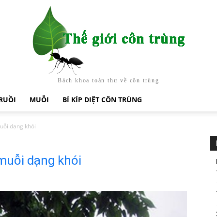
Bách khoa toàn thư về côn trùng
RUỒI
MUỖI
BÍ KÍP DIỆT CÔN TRÙNG
uỗi dạng khói
muỗi dạng khói