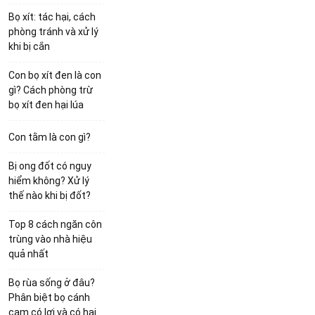
Bọ xít: tác hại, cách
phòng tránh và xử lý
khi bị cắn
Con bọ xít đen là con
gì? Cách phòng trừ
bọ xít đen hại lúa
Con tằm là con gì?
Bị ong đốt có nguy
hiểm không? Xử lý
thế nào khi bị đốt?
Top 8 cách ngăn côn
trùng vào nhà hiệu
quả nhất
Bọ rùa sống ở đâu?
Phân biệt bọ cánh
cam có lợi và có hại