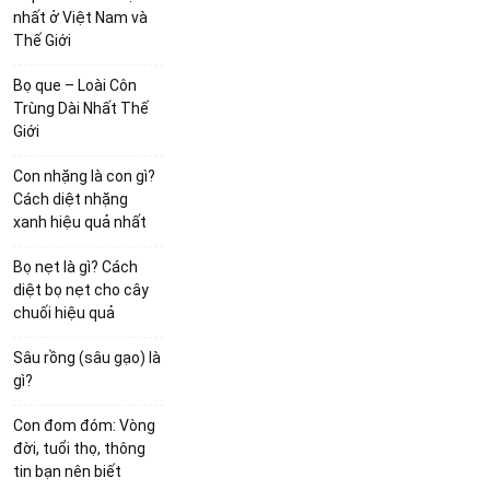
nhất ở Việt Nam và
Thế Giới
Bọ que – Loài Côn
Trùng Dài Nhất Thế
Giới
Con nhặng là con gì?
Cách diệt nhặng
xanh hiệu quả nhất
Bọ nẹt là gì? Cách
diệt bọ nẹt cho cây
chuối hiệu quả
Sâu rồng (sâu gạo) là
gì?
Con đom đóm: Vòng
đời, tuổi thọ, thông
tin bạn nên biết