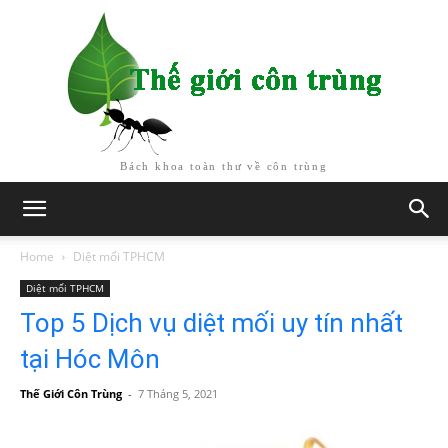
Bách khoa toàn thư về côn trùng
Home
Diệt mối TPHCM
Diệt mối TPHCM
Top 5 Dịch vụ diệt mối uy tín nhất
tại Hóc Môn
Thế Giới Côn Trùng
-
7 Tháng 5, 2021