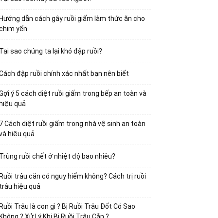
Hướng dẫn cách gây ruồi giấm làm thức ăn cho
chim yến
Tại sao chúng ta lại khó đập ruồi?
Cách đập ruồi chính xác nhất bạn nên biết
Gợi ý 5 cách diệt ruồi giấm trong bếp an toàn và
hiệu quả
7 Cách diệt ruồi giấm trong nhà vệ sinh an toàn
và hiệu quả
Trùng ruồi chết ở nhiệt độ bao nhiêu?
Ruồi trâu cắn có nguy hiểm không? Cách trị ruồi
trâu hiệu quả
Ruồi Trâu là con gì ? Bị Ruồi Trâu Đốt Có Sao
Không ? Xử Lý Khi Bị Ruồi Trâu Cắn ?