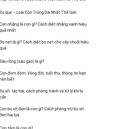
Bọ que – Loài Côn Trùng Dài Nhất Thế Giới
Con nhặng là con gì? Cách diệt nhặng xanh hiệu
quả nhất
Bọ nẹt là gì? Cách diệt bọ nẹt cho cây chuối hiệu
quả
Sâu rồng (sâu gạo) là gì?
Con đom đóm: Vòng đời, tuổi thọ, thông tin bạn
nên biết
Bọ xít: tác hại, cách phòng tránh và xử lý khi bị
cắn
Con bọ xít đen là con gì? Cách phòng trừ bọ xít
đen hại lúa
Con tằm là con gì?