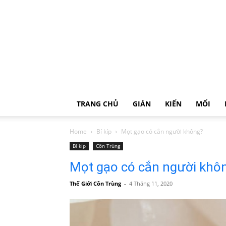
TRANG CHỦ
GIÁN
KIẾN
MỐI
Home
Bí kíp
Mọt gạo có cắn người không?
Bí kíp
Côn Trùng
Mọt gạo có cắn người khô
Thế Giới Côn Trùng
-
4 Tháng 11, 2020