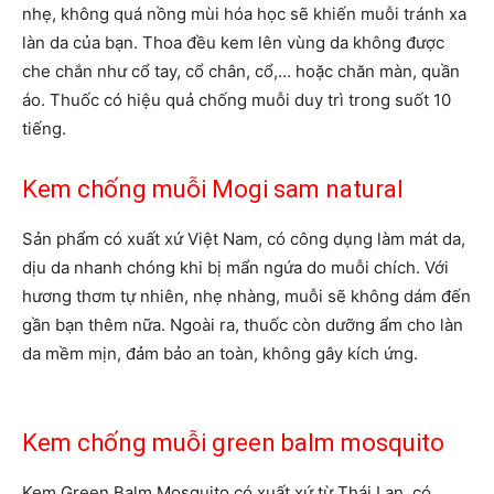
nhẹ, không quá nồng mùi hóa học sẽ khiến muỗi tránh xa
làn da của bạn. Thoa đều kem lên vùng da không được
che chắn như cổ tay, cổ chân, cổ,… hoặc chăn màn, quần
áo. Thuốc có hiệu quả chống muỗi duy trì trong suốt 10
tiếng.
Kem chống muỗi Mogi sam natural
Sản phẩm có xuất xứ Việt Nam, có công dụng làm mát da,
dịu da nhanh chóng khi bị mẩn ngứa do muỗi chích. Với
hương thơm tự nhiên, nhẹ nhàng, muỗi sẽ không dám đến
gần bạn thêm nữa. Ngoài ra, thuốc còn dưỡng ẩm cho làn
da mềm mịn, đảm bảo an toàn, không gây kích ứng.
Kem chống muỗi green balm mosquito
Kem Green Balm Mosquito có xuất xứ từ Thái Lan, có