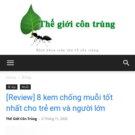
Bách khoa toàn thư về côn trùng
Home
Bí kíp
Bí kíp
Muỗi
[Review] 8 kem chống muỗi tốt
nhất cho trẻ em và người lớn
Thế Giới Côn Trùng
-
6 Tháng 11, 2020