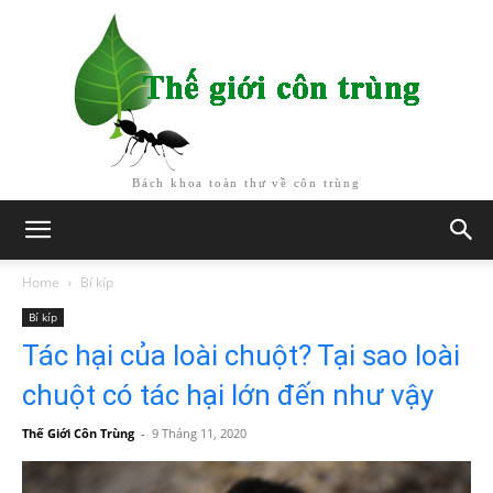
Bách khoa toàn thư về côn trùng
Home
Bí kíp
Bí kíp
Tác hại của loài chuột? Tại sao loài
chuột có tác hại lớn đến như vậy
Thế Giới Côn Trùng
-
9 Tháng 11, 2020