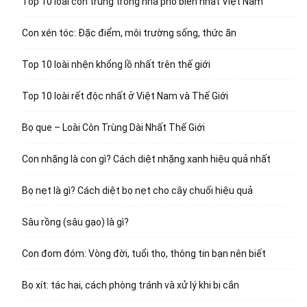
Top 10 loài côn trùng trong nhà phổ biến nhất Việt Nam
Con xén tóc: Đặc điểm, môi trường sống, thức ăn
Top 10 loài nhện khổng lồ nhất trên thế giới
Top 10 loài rết độc nhất ở Việt Nam và Thế Giới
Bọ que – Loài Côn Trùng Dài Nhất Thế Giới
Con nhặng là con gì? Cách diệt nhặng xanh hiệu quả nhất
Bọ nẹt là gì? Cách diệt bọ nẹt cho cây chuối hiệu quả
Sâu rồng (sâu gạo) là gì?
Con đom đóm: Vòng đời, tuổi thọ, thông tin bạn nên biết
Bọ xít: tác hại, cách phòng tránh và xử lý khi bị cắn