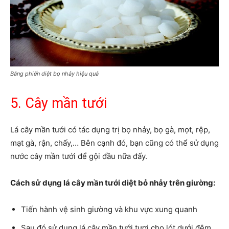
Băng phiến diệt bọ nhảy hiệu quả
5. Cây mần tưới
Lá cây mần tưới có tác dụng trị bọ nhảy, bọ gà, mọt, rệp,
mạt gà, rận, chấy,… Bên cạnh đó, bạn cũng có thể sử dụng
nước cây mần tưới để gội đầu nữa đấy.
Cách sử dụng lá cây mần tưới diệt bỏ nhảy trên giường:
Tiến hành vệ sinh giường và khu vực xung quanh
Sau đó sử dụng lá cây mần tưới tươi cho lót dưới đệm