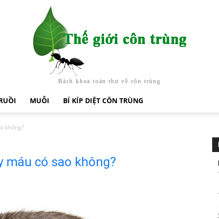
Bách khoa toàn thư về côn trùng
RUỒI
MUỖI
BÍ KÍP DIỆT CÔN TRÙNG
ao không?
ảy máu có sao không?