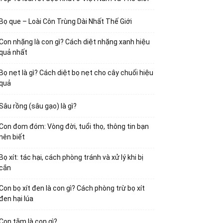
Bọ que – Loài Côn Trùng Dài Nhất Thế Giới
Con nhặng là con gì? Cách diệt nhặng xanh hiệu
quả nhất
Bọ nẹt là gì? Cách diệt bọ nẹt cho cây chuối hiệu
quả
Sâu rồng (sâu gạo) là gì?
Con đom đóm: Vòng đời, tuổi thọ, thông tin bạn
nên biết
Bọ xít: tác hại, cách phòng tránh và xử lý khi bị
cắn
Con bọ xít đen là con gì? Cách phòng trừ bọ xít
đen hại lúa
Con tằm là con gì?