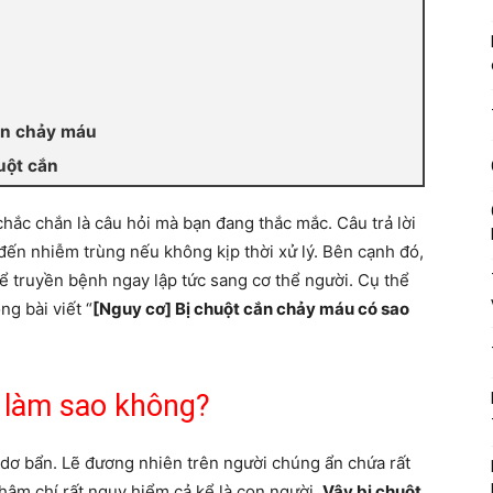
ắn chảy máu
uột cắn
hắc chắn là câu hỏi mà bạn đang thắc mắc. Câu trả lời
 đến nhiễm trùng nếu không kịp thời xử lý. Bên cạnh đó,
ể truyền bệnh ngay lập tức sang cơ thể người. Cụ thể
ng bài viết “
[Nguy cơ] Bị chuột cắn chảy máu có sao
 làm sao không?
 dơ bẩn. Lẽ đương nhiên trên người chúng ẩn chứa rất
thậm chí rất nguy hiểm cả kể là con người.
Vậy bị chuột