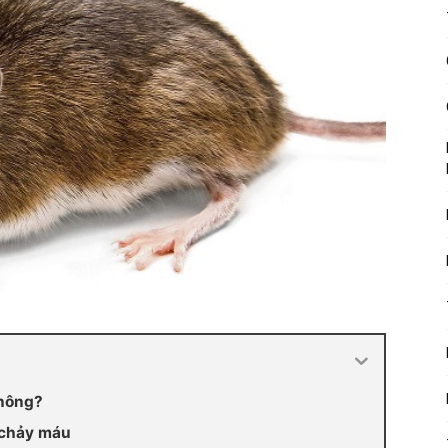
không?
 chảy máu