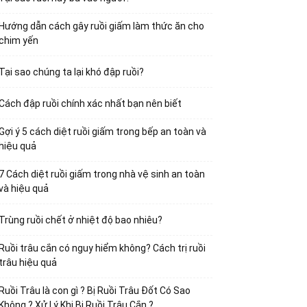
Hướng dẫn cách gây ruồi giấm làm thức ăn cho
chim yến
Tại sao chúng ta lại khó đập ruồi?
Cách đập ruồi chính xác nhất bạn nên biết
Gợi ý 5 cách diệt ruồi giấm trong bếp an toàn và
hiệu quả
7 Cách diệt ruồi giấm trong nhà vệ sinh an toàn
và hiệu quả
Trùng ruồi chết ở nhiệt độ bao nhiêu?
Ruồi trâu cắn có nguy hiểm không? Cách trị ruồi
trâu hiệu quả
Ruồi Trâu là con gì ? Bị Ruồi Trâu Đốt Có Sao
Không ? Xử Lý Khi Bị Ruồi Trâu Cắn ?