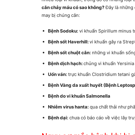
cắn chảy máu có sao không?
Đây là những 
may bị chúng cắn:
Bệnh Sodoku:
vi khuẩn Spirillum minus t
Bệnh sốt Haverhill:
vi khuẩn gây ra Strep
Bệnh sốt chuột cắn:
những vi khuẩn sống
Bệnh dịch hạch:
chủng vi khuẩn Yersinia
Uốn ván:
trực khuẩn Clostridium tetani gây
Bệnh Vàng da xuất huyết (Bệnh Leptosp
Bệnh do vi khuẩn Salmonella
Nhiễm virus hanta:
qua chất thải như phâ
Bệnh dại:
chưa có báo cáo về việc lây tru