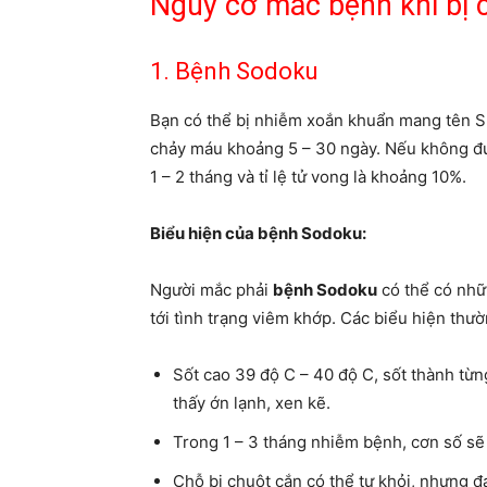
Nguy cơ mắc bệnh khi bị 
1. Bệnh Sodoku
Bạn có thể bị nhiễm xoắn khuẩn mang tên Spi
chảy máu khoảng 5 – 30 ngày. Nếu không đượ
1 – 2 tháng và tỉ lệ tử vong là khoảng 10%.
Biểu hiện của bệnh Sodoku:
Người mắc phải
bệnh Sodoku
có thể có nhữ
tới tình trạng viêm khớp. Các biểu hiện thư
Sốt cao 39 độ C – 40 độ C, sốt thành từ
thấy ớn lạnh, xen kẽ.
Trong 1 – 3 tháng nhiễm bệnh, cơn số sẽ 
Chỗ bị chuột cắn có thể tự khỏi, nhưng đ