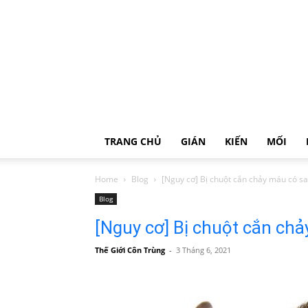
TRANG CHỦ
GIÁN
KIẾN
MỐI
Home
Blog
[Nguy cơ] Bị chuột cắn chảy máu có s
Blog
[Nguy cơ] Bị chuột cắn ch
Thế Giới Côn Trùng
-
3 Tháng 6, 2021