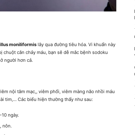
llus moniliformis
lây qua đường tiêu hóa. Vi khuẩn này
 bị chuột cắn chảy máu, bạn sẽ dễ mắc bệnh sodoku
ở người hơn cả.
 viêm nội tâm mạc,, viêm phổi, viêm màng não nhồi máu
ài tim,… Các biểu hiện thường thấy như sau:
-10 ngày.
, nôn.