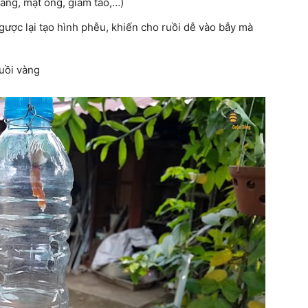
vang, mật ong, giấm táo,…)
ngược lại tạo hình phễu, khiến cho ruồi dễ vào bẫy mà
ruồi vàng