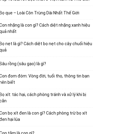
Bọ que – Loài Côn Trùng Dài Nhất Thế Giới
Con nhặng là con gì? Cách diệt nhặng xanh hiệu
quả nhất
Bọ nẹt là gì? Cách diệt bọ nẹt cho cây chuối hiệu
quả
Sâu rồng (sâu gạo) là gì?
Con đom đóm: Vòng đời, tuổi thọ, thông tin bạn
nên biết
Bọ xít: tác hại, cách phòng tránh và xử lý khi bị
cắn
Con bọ xít đen là con gì? Cách phòng trừ bọ xít
đen hại lúa
Con tằm là con gì?