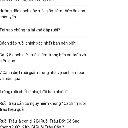
Hướng dẫn cách gây ruồi giấm làm thức ăn cho
chim yến
Tại sao chúng ta lại khó đập ruồi?
Cách đập ruồi chính xác nhất bạn nên biết
Gợi ý 5 cách diệt ruồi giấm trong bếp an toàn và
hiệu quả
7 Cách diệt ruồi giấm trong nhà vệ sinh an toàn
và hiệu quả
Trùng ruồi chết ở nhiệt độ bao nhiêu?
Ruồi trâu cắn có nguy hiểm không? Cách trị ruồi
trâu hiệu quả
Ruồi Trâu là con gì ? Bị Ruồi Trâu Đốt Có Sao
Không ? Xử Lý Khi Bị Ruồi Trâu Cắn ?