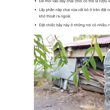
Để mồi vào đáy chai (mồi có thể là rượu 
Lấy phần nắp chai vừa cắt bỏ ở trên đặt 
khó thoát ra ngoài.
Đặt chiếc bẫy này ở những nơi có nhiều 