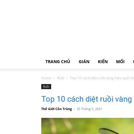
TRANG CHỦ
GIÁN
KIẾN
MỐI
Home
Ruồi
Top 10 cách diệt ruồi vàng hiệu quả nh
Ruồi
Top 10 cách diệt ruồi vàng
Thế Giới Côn Trùng
-
25 Tháng 5, 2021